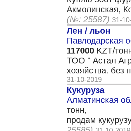
Акмолинская, К
(№: 25587)
31-10
Лен / льон
Павлодарская о
117000
KZT/тонн
ТОО " Астал Агр
хозяйства. без 
31-10-2019
Кукуруза
Алматинская об
тонн,
продам кукуру
25585)
31-10-2019