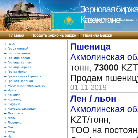
Зерновая биржа 
Казахстане
Зерновая биржа в Казахстане
---
Главная
|
Продать зерно на бирже
|
Правила Биржи
Пшеница
Вика
Горох желтый
Горох зеленый
Акмолинская обл
Горчица белая
Горчица желтая
тонн,
73000
KZT/
Горчица черная
Гречка белая
Продам пшеницу
Гречка сырая / гречиха
Гречкая жареная
01-11-2019
Жмых масличных культур
Иреги
Конопля
Лен / льон
Кориандр
Кукуруза
Акмолинская об
Кукуруза сахарная
Лен / льон
KZT/тонн,
Люпин
Люцерна
ТОО на постоян
Мак
Мука
Нут