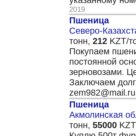
2019
Пшеница
Северо-Казахста
тонн,
212
KZT/то
Покупаем пшени
постоянной осн
зерновозами. Ц
Заключаем долг
zem982@mail.r
Пшеница
Акмолинская обл
тонн,
55000
KZT/
Куплю 500т фур