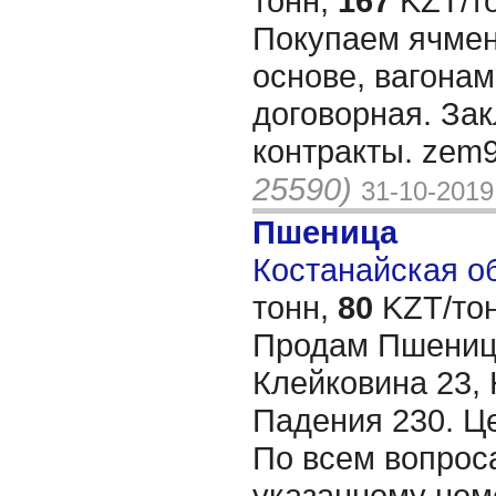
тонн,
167
KZT/то
Покупаем ячмен
основе, вагона
договорная. За
контракты. zem
25590)
31-10-2019
Пшеница
Костанайская об
тонн,
80
KZT/тон
Продам Пшеницу
Клейковина 23, 
Падения 230. Це
По всем вопрос
указанному ном