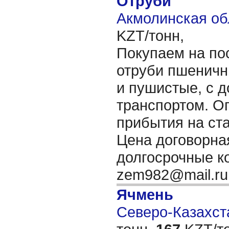
Отруби
Акмолинская об
KZT/тонн,
Покупаем на по
отруби пшеничн
и пушистые, с д
транспортом. О
прибытия на ст
Цена договорна
долгосрочные к
zem982@mail.r
Ячмень
Северо-Казахста