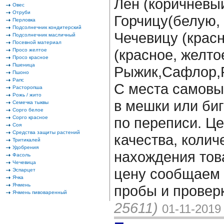
Лен (коричневый
Овес
Отруби
Горчицу(белую,
Перловка
Подсолнечник кондитерский
Чечевицу (крас
Подсолнечник масличный
Посевной материал
(красное, желто
Просо желтое
Просо красное
Пшеница
Рыжик,Сафлор,
Пшоно
Рапс
С места самовы
Расторопша
Рожь / жито
в мешки или биг
Семечка тыквы
Сорго белое
Сорго красное
по переписи. Це
Соя
Средства защиты растений
качества, колич
Тритикалей
Удобрения
нахождения тов
Фасоль
Чечевица
цену сообщаем 
Эспарцет
Ячка
Ячмень
пробы и провер
Ячмень пивоваренный
25611)
01-11-2019