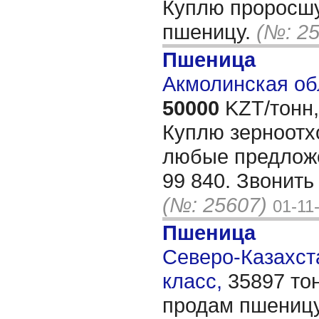
Куплю проросш
пшеницу.
(№: 2
Пшеница
Акмолинская об
50000
KZT/тонн,
Куплю зерноотх
любые предложе
99 840. Звонить
(№: 25607)
01-11
Пшеница
Северо-Казахста
класс,
35897 то
продам пшеницу