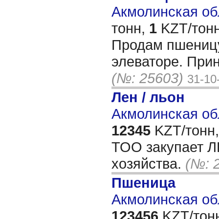
Акмолинская обл
тонн,
1
KZT/тонн
Продам пшениц
элеваторе. При
(№: 25603)
31-10
Лен / льон
Акмолинская об
12345
KZT/тонн,
ТОО закупает Л
хозяйства.
(№: 
Пшеница
Акмолинская об
123456
KZT/тон