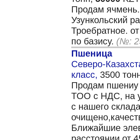
Продам ячмень. 
Узункольский ра
Троебратное. от
по базису.
(№: 2
Пшеница
Северо-Казахста
класс,
3500 тон
Продам пшениу 
ТОО с НДС, на 
с нашего склада
очищено,качест
Ближайшие элев
расстоянии от 45