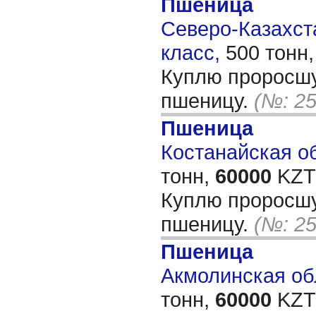
Пшеница
Северо-Казахста
класс,
500 тонн
Куплю проросш
пшеницу.
(№: 2
Пшеница
Костанайская об
тонн,
60000
KZT/
Куплю проросш
пшеницу.
(№: 2
Пшеница
Акмолинская обл
тонн,
60000
KZT/