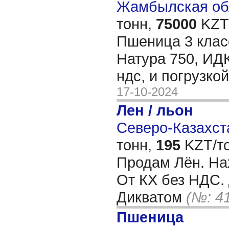
Жамбылская обл
тонн,
75000
KZT/
Пшеница 3 клас
Натура 750, ИДК
ндс, и погрузкой
17-10-2024
Лен / льон
Северо-Казахста
тонн,
195
KZT/то
Продам Лён. На
От КХ без НДС.
Дикватом
(№: 4
Пшеница