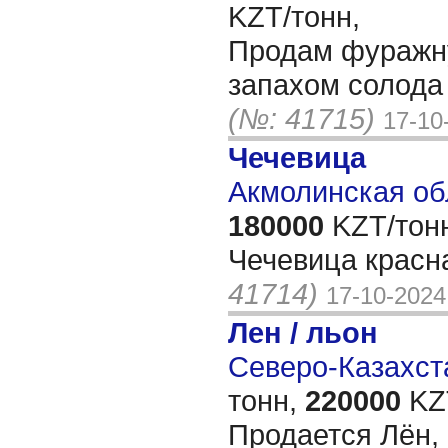
KZT/тонн,
Продам фуражн
запахом солода 
(№: 41715)
17-10
Чечевица
Акмолинская об
180000
KZT/тон
Чечевица красн
41714)
17-10-2024
Лен / льон
Северо-Казахста
тонн,
220000
KZT
Продается Лён, 