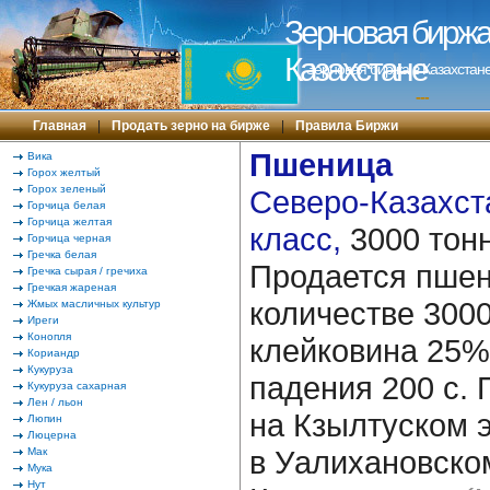
Зерновая биржа 
Казахстане
Зерновая биржа в Казахстане
---
Главная
|
Продать зерно на бирже
|
Правила Биржи
Пшеница
Вика
Горох желтый
Горох зеленый
Северо-Казахста
Горчица белая
Горчица желтая
класс,
3000 тон
Горчица черная
Гречка белая
Продается пшен
Гречка сырая / гречиха
Гречкая жареная
количестве 3000
Жмых масличных культур
Иреги
Конопля
клейковина 25%,
Кориандр
Кукуруза
падения 200 с.
Кукуруза сахарная
Лен / льон
на Кзылтуском 
Люпин
Люцерна
в Уалихановско
Мак
Мука
Нут