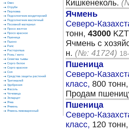
Кишкенеколь.
(
Овес
Отруби
Ячмень
Перловка
Подсолнечник кондитерский
Подсолнечник масличный
Северо-Казахста
Посевной материал
Просо желтое
тонн,
43000
KZT/
Просо красное
Пшеница
Ячмень с хозяй
Пшоно
Рапс
н.
(№: 41724)
Расторопша
18
Рожь / жито
Семечка тыквы
Пшеница
Сорго белое
Сорго красное
Северо-Казахста
Соя
Средства защиты растений
Тритикалей
класс,
800 тонн
Удобрения
Фасоль
Продам пшени
Чечевица
Эспарцет
Пшеница
Ячка
Ячмень
Ячмень пивоваренный
Северо-Казахста
класс,
120 тонн