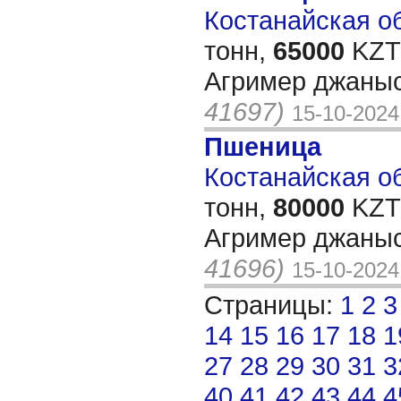
Костанайская об
тонн,
65000
KZT/
Агример джаныс
41697)
15-10-2024
Пшеница
Костанайская об
тонн,
80000
KZT/
Агример джаныс
41696)
15-10-2024
Страницы:
1
2
3
14
15
16
17
18
1
27
28
29
30
31
3
40
41
42
43
44
4