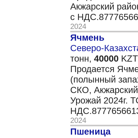
Акжарский райо
с НДС.8777656
2024
Ячмень
Северо-Казахста
тонн,
40000
KZT/
Продается Ячм
(полынный запах
СКО, Акжарский 
Урожай 2024г. 
НДС.877765661
2024
Пшеница