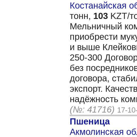
Костанайская об
тонн,
103
KZT/то
Мельничный ком
приобрести муку
и выше Клейков
250-300 Договор
без посреднико
договора, стаби
экспорт. Качест
надёжность ком
(№: 41716)
17-10
Пшеница
Акмолинская об