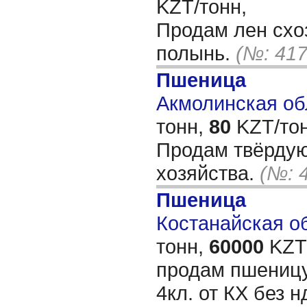
KZT/тонн,
Продам лен схо
полынь.
(№: 417
Пшеница
Акмолинская обл
тонн,
80
KZT/тон
Продам твёрдую
хозяйства.
(№: 
Пшеница
Костанайская об
тонн,
60000
KZT/
продам пшеницу 
4кл. от КХ без 