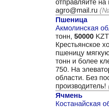
отправляйте на 
agro@mail.ru
(№
Пшеница
Акмолинская обл
тонн,
50000
KZT/
Крестьянское х
пшеницу мягкую
тонн и более кл
750. На элевато
области. Без по
производитель!
Ячмень
Костанайская об