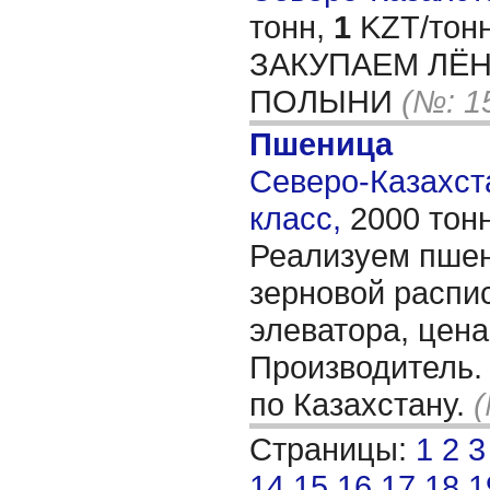
тонн,
1
KZT/тонн
ЗАКУПАЕМ ЛЁ
ПОЛЫНИ
(№: 1
Пшеница
Северо-Казахста
класс,
2000 тон
Реализуем пшен
зерновой распис
элеватора, цена
Производитель.
по Казахстану.
(
Страницы:
1
2
3
14
15
16
17
18
1