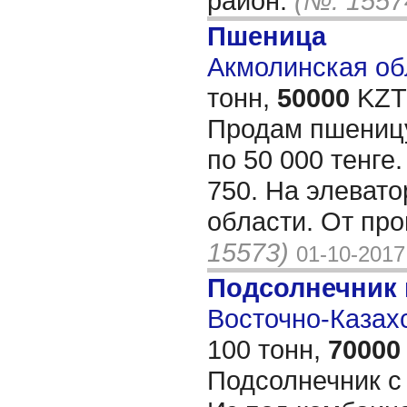
район.
(№: 1557
Пшеница
Акмолинская обл
тонн,
50000
KZT/
Продам пшеницу
по 50 000 тенге
750. На элевато
области. От пр
15573)
01-10-2017
Подсолнечник
Восточно-Казахс
100 тонн,
70000
Подсолнечник с