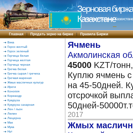
Зерновая биржа 
Казахстане
Зерновая биржа в Казахстане
---
Главная
|
Продать зерно на бирже
|
Правила Биржи
Ячмень
Вика
Горох желтый
Горох зеленый
Акмолинская об
Горчица белая
Горчица желтая
45000
KZT/тонн,
Горчица черная
Гречка белая
Куплю ячмень с
Гречка сырая / гречиха
Гречкая жареная
на 45-50дней. 
Жмых масличных культур
Иреги
Конопля
отсрочкой выпла
Кориандр
Кукуруза
50дней-50000т.т
Кукуруза сахарная
Лен / льон
2017
Люпин
Люцерна
Жмых масличн
Мак
Мука
Нут