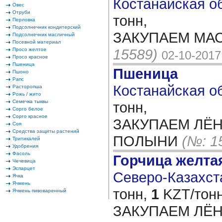
Костанайская об
Овес
Отруби
тонн,
Перловка
Подсолнечник кондитерский
ЗАКУПАЕМ МА
Подсолнечник масличный
Посевной материал
15589)
Просо желтое
02-10-2017
Просо красное
Пшеница
Пшеница
Пшоно
Рапс
Костанайская об
Расторопша
Рожь / жито
Семечка тыквы
тонн,
Сорго белое
Сорго красное
ЗАКУПАЕМ ЛЁН
Соя
Средства защиты растений
ПОЛЫНИ
(№: 1
Тритикалей
Удобрения
Фасоль
Горчица желта
Чечевица
Эспарцет
Северо-Казахста
Ячка
Ячмень
тонн,
1
KZT/тонн
Ячмень пивоваренный
ЗАКУПАЕМ ЛЁН